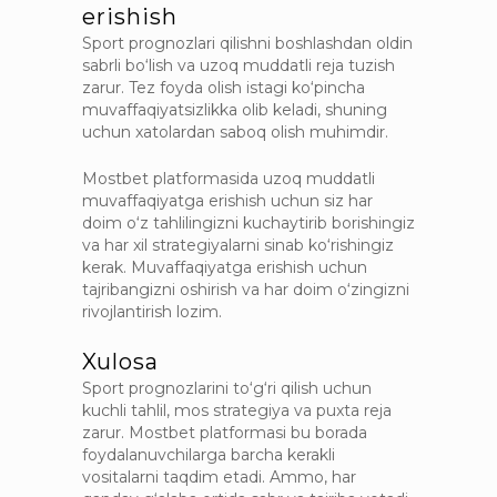
erishish
Sport prognozlari qilishni boshlashdan oldin
sabrli bo‘lish va uzoq muddatli reja tuzish
zarur. Tez foyda olish istagi ko‘pincha
muvaffaqiyatsizlikka olib keladi, shuning
uchun xatolardan saboq olish muhimdir.
Mostbet platformasida uzoq muddatli
muvaffaqiyatga erishish uchun siz har
doim o‘z tahlilingizni kuchaytirib borishingiz
va har xil strategiyalarni sinab ko‘rishingiz
kerak. Muvaffaqiyatga erishish uchun
tajribangizni oshirish va har doim o‘zingizni
rivojlantirish lozim.
Xulosa
Sport prognozlarini to‘g‘ri qilish uchun
kuchli tahlil, mos strategiya va puxta reja
zarur. Mostbet platformasi bu borada
foydalanuvchilarga barcha kerakli
vositalarni taqdim etadi. Ammo, har