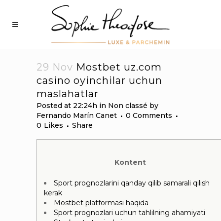
29 Nov
Mostbet uz.com
casino oyinchilar uchun
maslahatlar
Posted at 22:24h
in
Non classé
by
Fernando Marín Canet
0 Comments
0
Likes
Share
Kontent
Sport prognozlarini qanday qilib samarali qilish
kerak
Mostbet platformasi haqida
Sport prognozlari uchun tahlilning ahamiyati