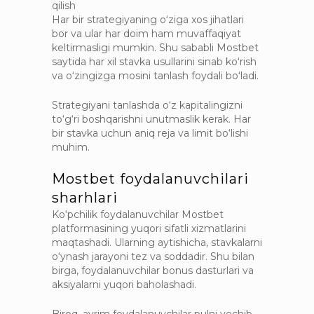
qilish
Har bir strategiyaning o‘ziga xos jihatlari
bor va ular har doim ham muvaffaqiyat
keltirmasligi mumkin. Shu sababli Mostbet
saytida har xil stavka usullarini sinab ko‘rish
va o‘zingizga mosini tanlash foydali bo‘ladi.
Strategiyani tanlashda o‘z kapitalingizni
to‘g‘ri boshqarishni unutmaslik kerak. Har
bir stavka uchun aniq reja va limit bo‘lishi
muhim.
Mostbet foydalanuvchilari
sharhlari
Ko‘pchilik foydalanuvchilar Mostbet
platformasining yuqori sifatli xizmatlarini
maqtashadi. Ularning aytishicha, stavkalarni
o‘ynash jarayoni tez va soddadir. Shu bilan
birga, foydalanuvchilar bonus dasturlari va
aksiyalarni yuqori baholashadi.