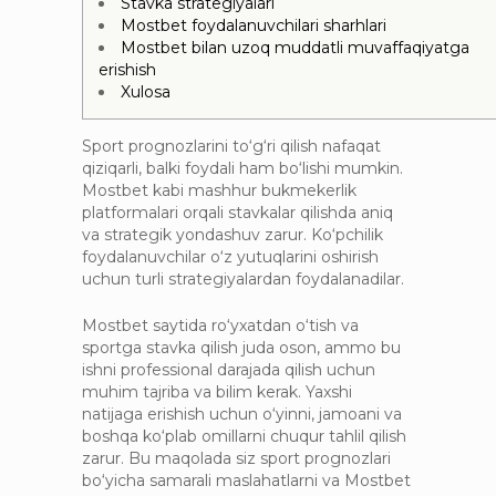
Stavka strategiyalari
Mostbet foydalanuvchilari sharhlari
Mostbet bilan uzoq muddatli muvaffaqiyatga
erishish
Xulosa
Sport prognozlarini to‘g‘ri qilish nafaqat
qiziqarli, balki foydali ham bo‘lishi mumkin.
Mostbet kabi mashhur bukmekerlik
platformalari orqali stavkalar qilishda aniq
va strategik yondashuv zarur. Ko‘pchilik
foydalanuvchilar o‘z yutuqlarini oshirish
uchun turli strategiyalardan foydalanadilar.
Mostbet saytida ro‘yxatdan o‘tish va
sportga stavka qilish juda oson, ammo bu
ishni professional darajada qilish uchun
muhim tajriba va bilim kerak. Yaxshi
natijaga erishish uchun o‘yinni, jamoani va
boshqa ko‘plab omillarni chuqur tahlil qilish
zarur. Bu maqolada siz sport prognozlari
bo‘yicha samarali maslahatlarni va Mostbet