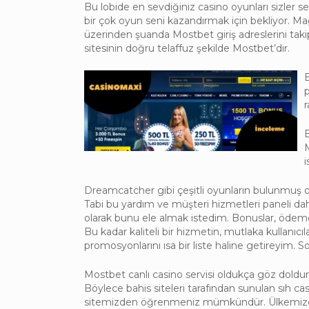
Bu lobide en sevdiğiniz casino oyunları sizler 
bir çok oyun seni kazandırmak için bekliyor. Mağ
üzerinden şuanda Mostbet giriş adreslerini taki
sitesinin doğru telaffuz şekilde Mostbet’dir.
B
r
B
i
Dreamcatcher gibi çeşitli oyunların bulunmuş
Tabi bu yardım ve müşteri hizmetleri paneli da
olarak bunu ele almak istedim. Bonuslar, ödeme i
Bu kadar kaliteli bir hizmetin, mutlaka kullan
promosyonlarını ısa bir liste haline getireyim. 
Mostbet canlı casino servisi oldukça göz dolduru
Böylece bahis siteleri tarafından sunulan sıh c
sitemizden öğrenmeniz mümkündür. Ülkemizde “i