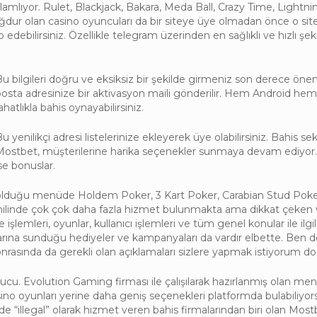
selamlıyor. Rulet, Blackjack, Bakara, Meda Ball, Crazy Time, Light
dur olan casino oyuncuları da bir siteye üye olmadan önce o siten
p edebilirsiniz. Özellikle telegram üzerinden en sağlıklı ve hızlı
u bilgileri doğru ve eksiksiz bir şekilde girmeniz son derece önemli
posta adresinize bir aktivasyon maili gönderilir. Hem Android 
ahatlıkla bahis oynayabilirsiniz.
u yenilikçi adresi listelerinize ekleyerek üye olabilirsiniz. Bahis s
Mostbet, müşterilerine harika seçenekler sunmaya devam ediyor. 
se bonuslar.
 olduğu menüde Holdem Poker, 3 Kart Poker, Carabian Stud Poker
hilinde çok çok daha fazla hizmet bulunmakta ama dikkat çeken v
şlemleri, oyunlar, kullanıcı işlemleri ve tüm genel konular ile ilg
ıcılarına sunduğu hediyeler ve kampanyaları da vardır elbette. Be
Sonrasında da gerekli olan açıklamaları sizlere yapmak istiyorum do
cu. Evolution Gaming firması ile çalışılarak hazırlanmış olan men
asino oyunları yerine daha geniş seçenekleri platformda bulabiliyo
llegal” olarak hizmet veren bahis firmalarından biri olan Most