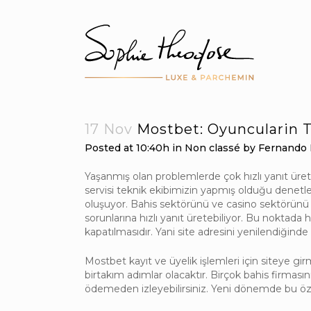
17 Nov
Mostbet: Oyuncularin Te
Posted at 10:40h
in
Non classé
by
Fernando 
Yaşanmış olan problemlerde çok hızlı yanıt ü
servisi teknik ekibimizin yapmış olduğu denetle
oluşuyor. Bahis sektörünü ve casino sektörünü de
sorunlarına hızlı yanıt üretebiliyor. Bu noktada
kapatılmasıdır. Yani site adresini yenilendiğind
Mostbet kayıt ve üyelik işlemleri için siteye 
birtakım adımlar olacaktır. Birçok bahis firmasın
ödemeden izleyebilirsiniz. Yeni dönemde bu özel