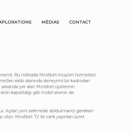
XPLORATIONS
MÉDIAS
CONTACT
önemli. Bu noktada Mostbet müşteri hizmetleri
metleri ekibi alanında deneyimli bir kadrodan
ri arasında yer alan Mostbet üyelerinin
inin kapatıldığı gibi mobil sitenin de
lunur. Açılan yeni sekmede doldurmanız gereken
p olun. Mostbet TV ile canlı yayınları ücret