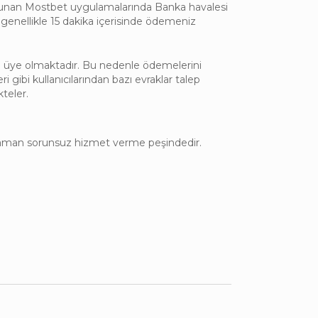
bulunan Mostbet uygulamalarında Banka havalesi
 genellikle 15 dakika içerisinde ödemeniz
ne üye olmaktadır. Bu nedenle ödemelerini
 gibi kullanıcılarından bazı evraklar talep
teler.
r zaman sorunsuz hizmet verme peşindedir.