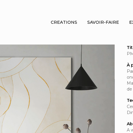
CREATIONS
SAVOIR-FAIRE
E
Ti
PM
À 
Pa
on
Ma
de
Te
Cer
Di
Ab
A 