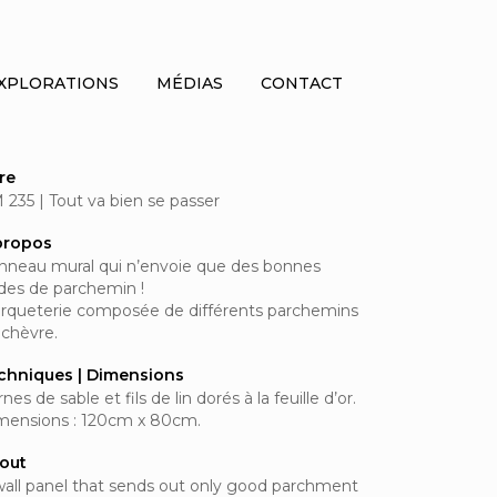
XPLORATIONS
MÉDIAS
CONTACT
tre
 235 | Tout va bien se passer
propos
nneau mural qui n’envoie que des bonnes
des de parchemin !
rqueterie composée de différents parchemins
 chèvre.
chniques | Dimensions
nes de sable et fils de lin dorés à la feuille d’or.
mensions : 120cm x 80cm.
out
wall panel that sends out only good parchment