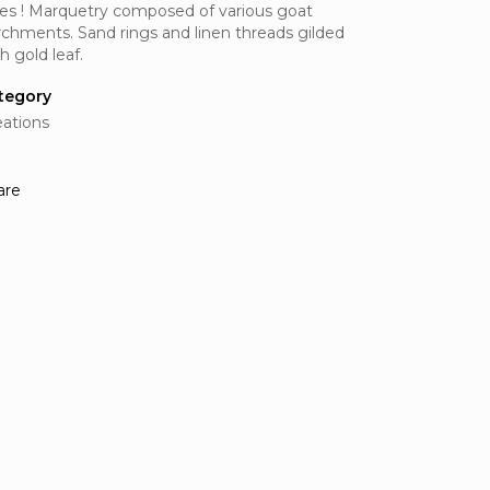
bes ! Marquetry composed of various goat
rchments. Sand rings and linen threads gilded
h gold leaf.
tegory
eations
are