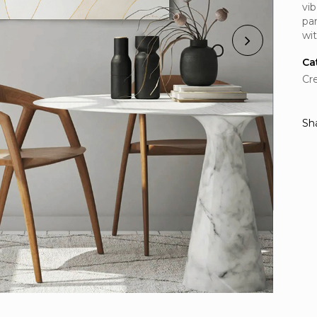
vi
pa
wit
Ca
Cr
Sh