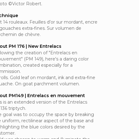
oto ©Victor Robert.
chnique
t 14 rouleaux. Feuilles d’or sur mordant, encre
 gouaches extra-fines. Sur volumen de
rchemin de chèvre.
out PM 176 | New Entrelacs
llowing the creation of "Entrelacs en
uvement" (PM 149), here's a daring color
bination, created especially for a
mmission.
rolls. Gold leaf on mordant, ink and extra-fine
uache. On goat parchment volumen.
out PM149 | Entrelacs en mouvement
s is an extended version of the Entrelacs
136 triptych.
e goal was to occupy the space by breaking
 uniform, rectilinear aspect of the base and
hlighting the blue colors desired by the
stomer.