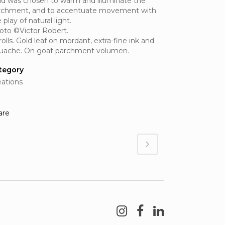
ld was chosen to warm and illuminate the
rchment, and to accentuate movement with
 play of natural light.
oto ©Victor Robert.
rolls. Gold leaf on mordant, extra-fine ink and
uache. On goat parchment volumen.
tegory
eations
are