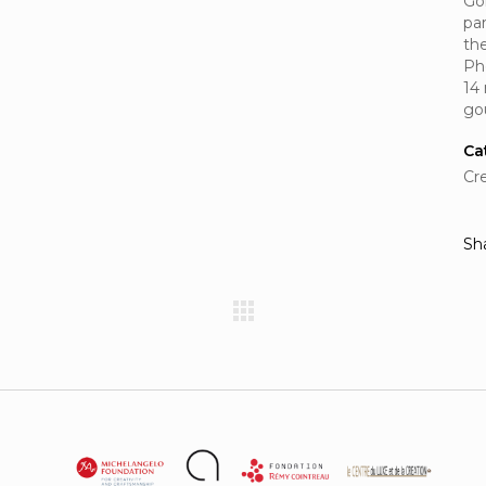
Go
pa
the
Ph
14 
go
Ca
Cr
Sh