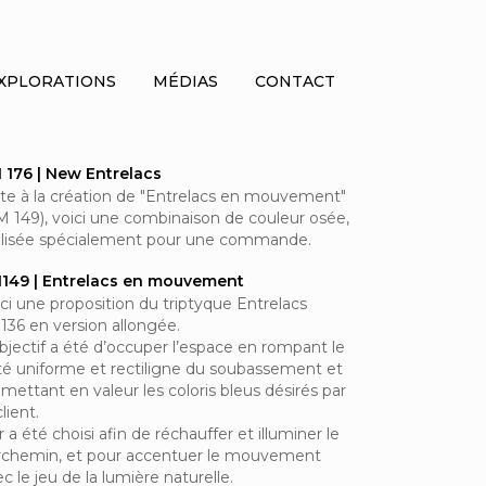
XPLORATIONS
MÉDIAS
CONTACT
 176 | New Entrelacs
ite à la création de "Entrelacs en mouvement"
M 149), voici une combinaison de couleur osée,
alisée spécialement pour une commande.
149 | Entrelacs en mouvement
ci une proposition du triptyque Entrelacs
136 en version allongée.
objectif a été d’occuper l’espace en rompant le
té uniforme et rectiligne du soubassement et
mettant en valeur les coloris bleus désirés par
client.
r a été choisi afin de réchauffer et illuminer le
rchemin, et pour accentuer le mouvement
c le jeu de la lumière naturelle.