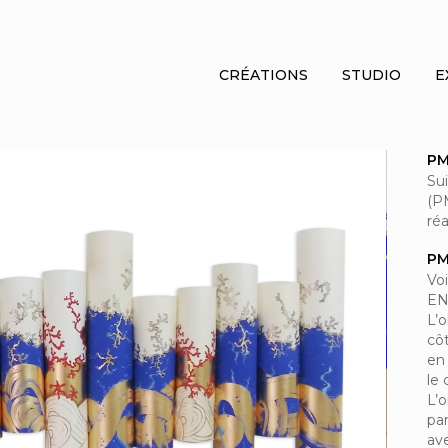
CRÉATIONS
STUDIO
E
PM
Su
(P
ré
PM
Voi
EN
L’
cô
en 
le 
L’o
pa
ave