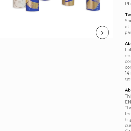
Ph
Te
Soi
et
pa
Ab
Fo
mo
com
co
14 
go
Ab
Thi
EN
Th
the
hig
cu