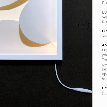
Ru
LU
Ve
Ru
Di
30
Ab
Li
yo
Th
gi
pet
op
ro
Ca
Cr