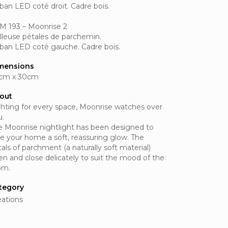
ban LED coté droit. Cadre bois.
M 193 – Moonrise 2
illeuse pétales de parchemin.
ban LED coté gauche. Cadre bois.
mensions
cm x 30cm
out
ghting for every space, Moonrise watches over
u.
e Moonrise nightlight has been designed to
ve your home a soft, reassuring glow. The
als of parchment (a naturally soft material)
en and close delicately to suit the mood of the
om.
tegory
eations