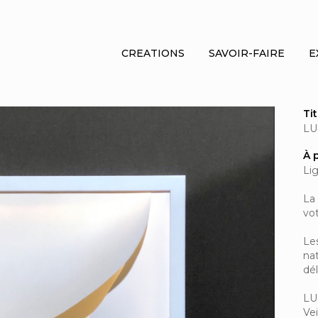
CREATIONS
SAVOIR-FAIRE
E
Ti
LU
À 
Lig
La
vot
Le
na
dé
LU
Ve