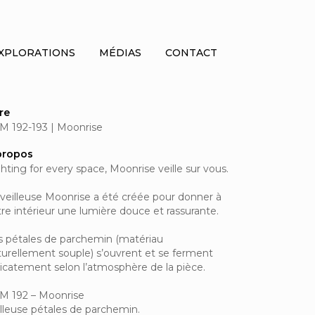
XPLORATIONS
MÉDIAS
CONTACT
tre
M 192-193 | Moonrise
propos
hting for every space, Moonrise veille sur vous.
 veilleuse Moonrise a été créée pour donner à
re intérieur une lumière douce et rassurante.
s pétales de parchemin (matériau
turellement souple) s’ouvrent et se ferment
licatement selon l’atmosphère de la pièce.
M 192 – Moonrise
illeuse pétales de parchemin.