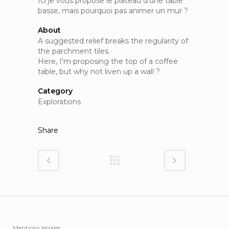
Ici je vous propose le plateau d’une table
basse, mais pourquoi pas animer un mur ?
About
A suggested relief breaks the regularity of
the parchment tiles.
Here, I'm proposing the top of a coffee
table, but why not liven up a wall ?
Category
Explorations
Share
Mentions légales